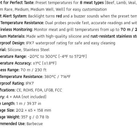
t for Perfect Taste:
Preset temperatures for
8 meat types
(Beef, Lamb, Veal,
um Rare, Medium, Medium Well, Well) for easy customization
t Alert System:
Backlight turns
red
and a buzzer sounds when the preset tem
-Temperature Resistance:
Dual probes provide fast, accurate readings and w
reless Monitoring:
Monitor meat and grill temperatures from up to
70 m / 2
ium Materials:
Made with high-quality silicone and
rust-resistant stainless s
rproof Design:
IPX7 waterproof rating for safe and easy cleaning
ial:
Silicone, Stainless Steel
erature Range:
-20°C to 300°C (-4°F to 572°F)
erature Accuracy:
±1°C (±1.8°F)
less Range:
70 m / 230 ft
Temperature Resistance:
380°C / 716°F
rproof Rating:
IPX7
fications:
CE, ROHS, FDA, LFGB, FCC
ry:
4 × AAA (not included)
e Length:
1 m / 39.37 in
ge Size:
202 × 65 × 158 mm
age Weight:
357 g / 0.78 lb
mmended Use:
Barbecue