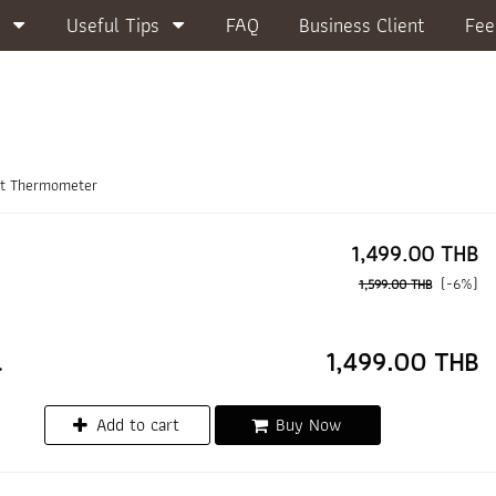
Useful Tips
FAQ
Business Client
Fee
t Thermometer
1,499.00 THB
(-6%)
1,599.00 THB
l
1,499.00 THB
Add to cart
Buy Now