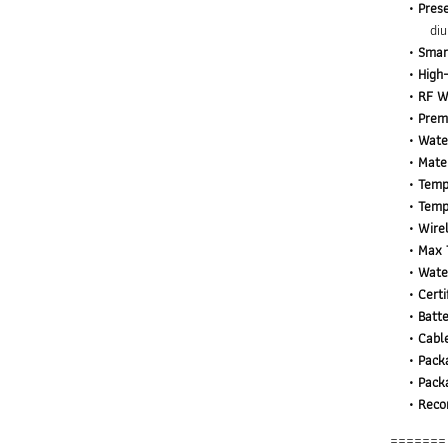
Prese
di
Smar
High
RF Wi
Prem
Wate
Mater
Temp
Temp
Wire
Max 
Wate
Certi
Batte
Cabl
Packa
Pack
Reco
=======