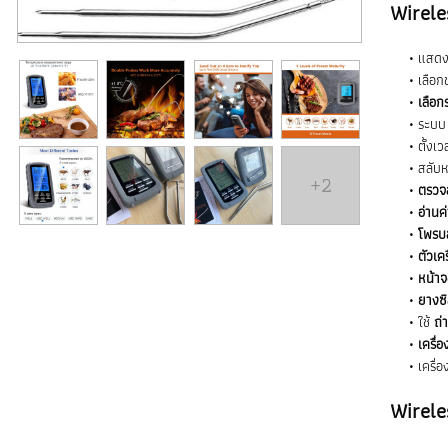
Wirel
แสดงค
เลือกช
เลือก
ระบ
ตั้งเ
สลับห
+2
ตรวจ
อ่านค
โพรบ
ตัวเค
หน้าจ
ยางซิล
ใช้
ถ่
เครื่
เครื่อ
Wirel