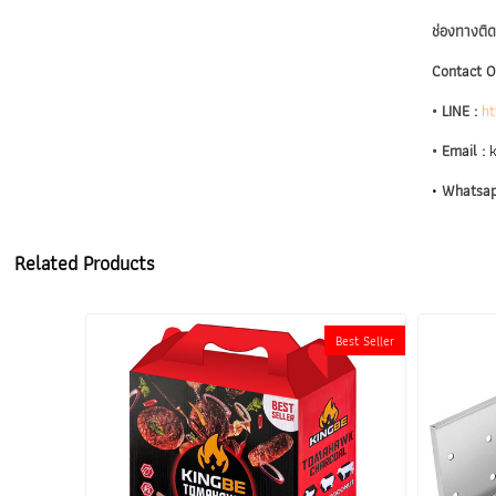
ช่องทางติด
Contact O
•
LINE :
ht
•
Email :
k
•
Whatsap
Related Products
Best Seller