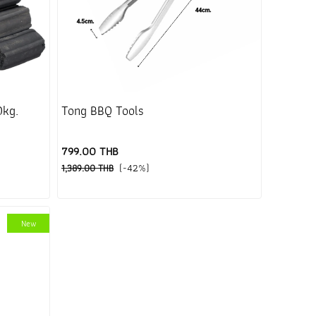
0kg.
Tong BBQ Tools
799.00 THB
(-42%)
1,389.00 THB
New