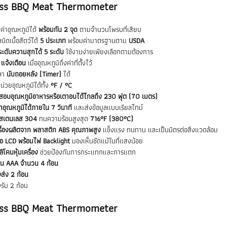
ess BBQ Meat Thermometer
่าอุณหภูมิได้
พร้อมกัน 2 จุด
ตามจำนวนโพรบที่เสียบ
นิดเนื้อสัตว์ได้
5 ประเภท
พร้อมค่ามาตรฐานตาม
USDA
ระดับความสุกได้ 5 ระดับ
ใช้งานง่ายเพียงเลือกตามต้องการ
บ
แจ้งเตือน
เมื่ออุณหภูมิถึงค่าที่ตั้งไว้
วลา
นับถอยหลัง (Timer)
ได้
น่วยอุณหภูมิได้ทั้ง
°F / °C
สอบอุณหภูมิอาหารหรือเตาอบได้ไกลถึง 230 ฟุต (70 เมตร)
่าอุณหภูมิได้ภายใน 7 วินาที
และส่งข้อมูลแบบเรียลไทม์
สเตนเลส 304
ทนความร้อนสูงสุด
716°F (380°C)
รื่องผลิตจาก พลาสติก ABS คุณภาพสูง
แข็งแรง ทนทาน และเป็นมิตรต่อสิ่งแวดล้อม
อ LCD พร้อมไฟ Backlight
มองเห็นชัดแม้ในที่แสงน้อย
ิโคนหุ้มเครื่อง
ช่วยป้องกันการกระแทกและการแตก
าน AAA จำนวน 4 ก้อน
องส่ง 2 ก้อน
งรับ 2 ก้อน
ess BBQ Meat Thermometer