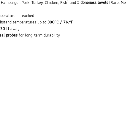
 Hamburger, Pork, Turkey, Chicken, Fish) and
5 doneness levels
(Rare, Me
perature is reached
ithstand temperatures up to
380°C / 716°F
30 ft
away
teel probes
for long-term durability