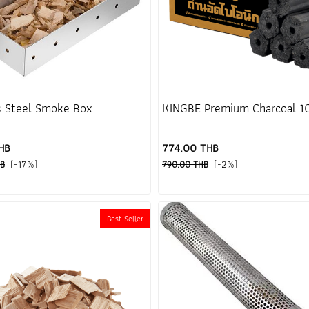
s Steel Smoke Box
KINGBE Premium Charcoal 1
HB
774.00 THB
(-17%)
(-2%)
HB
790.00 THB
Best Seller