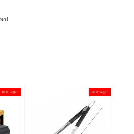
mers)
Best Seller
Best Seller