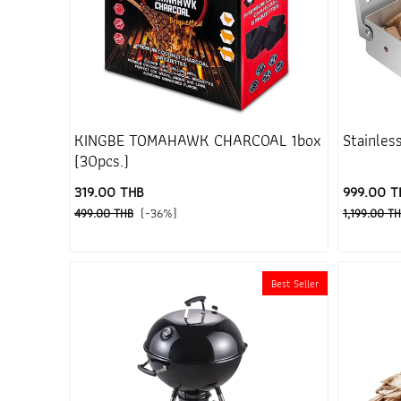
KINGBE TOMAHAWK CHARCOAL 1box
Stainles
(30pcs.)
319.00 THB
999.00 T
(-36%)
499.00 THB
1,199.00 T
Best Seller