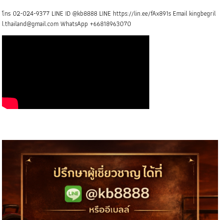
โทร 02-024-9377 LINE ID @kb8888 LINE https://lin.ee/fAx891s Email kingbegril
l.thailand@gmail.com WhatsApp +66818963070