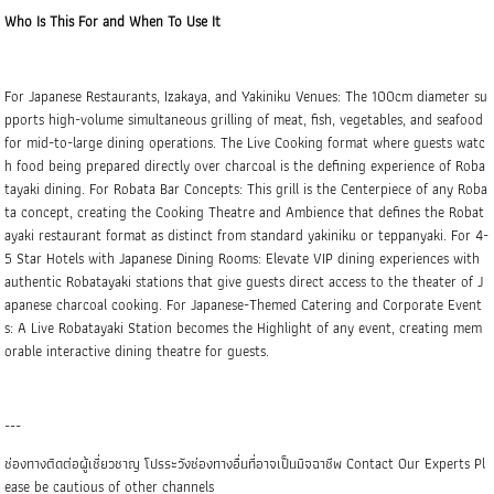
Who Is This For and When To Use It
For Japanese Restaurants, Izakaya, and Yakiniku Venues: The 100cm diameter su
pports high-volume simultaneous grilling of meat, fish, vegetables, and seafood
for mid-to-large dining operations. The Live Cooking format where guests watc
h food being prepared directly over charcoal is the defining experience of Roba
tayaki dining. For Robata Bar Concepts: This grill is the Centerpiece of any Roba
ta concept, creating the Cooking Theatre and Ambience that defines the Robat
ayaki restaurant format as distinct from standard yakiniku or teppanyaki. For 4-
5 Star Hotels with Japanese Dining Rooms: Elevate VIP dining experiences with
authentic Robatayaki stations that give guests direct access to the theater of J
apanese charcoal cooking. For Japanese-Themed Catering and Corporate Event
s: A Live Robatayaki Station becomes the Highlight of any event, creating mem
orable interactive dining theatre for guests.
---
ช่องทางติดต่อผู้เชี่ยวชาญ โปรระวังช่องทางอื่นที่อาจเป็นมิจฉาชีพ Contact Our Experts Pl
ease be cautious of other channels