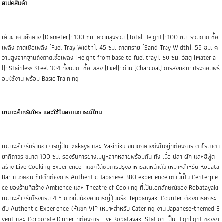
สเปคสินค้า
เส้นผ่าศูนย์กลาง (Diameter): 100 ซม. ความสูงรวม (Total Height): 100 ซม. รวมถาดเชื้อ
เพลิง ถาดเชื้อเพลิง (Fuel Tray Width): 45 ซม. ถาดทราย (Sand Tray Width): 55 ซม. ค
วามสูงจากฐานถึงถาดเชื้อเพลิง (Height from base to fuel tray): 60 ซม. วัสดุ (Materia
l): Stainless Steel 304 ทั้งหมด เชื้อเพลิง (Fuel): ถ่าน (Charcoal) การส่งมอบ: ประกอบพร้
อมใช้งาน พร้อม Basic Training
เหมาะสำหรับใคร และใช้ในสถานการณ์ไหน
เหมาะสำหรับร้านอาหารญี่ปุ่น Izakaya และ Yakiniku ขนาดกลางถึงใหญ่ที่ต้องการเตาโรบาตา
ยากิถาวร ขนาด 100 ซม. รองรับการย่างเมนูหลากหลายพร้อมกัน ทั้ง เนื้อ ปลา ผัก และซีฟู้ด
สร้าง Live Cooking Experience ที่แขกได้ชมการปรุงอาหารสดหน้าตัว เหมาะสำหรับ Robata
Bar แนวคอนเซ็ปต์ที่ต้องการ Authentic Japanese BBQ experience เตานี้เป็น Centerpie
ce ของร้านที่สร้าง Ambience และ Theatre of Cooking ที่เป็นเอกลักษณ์ของ Robatayaki
เหมาะสำหรับโรงแรม 4-5 ดาวที่มีห้องอาหารญี่ปุ่นหรือ Teppanyaki Counter ต้องการยกระ
ดับ Authentic Experience ให้แขก VIP เหมาะสำหรับ Catering งาน Japanese-themed E
vent และ Corporate Dinner ที่ต้องการ Live Robatayaki Station เป็น Highlight ของงา