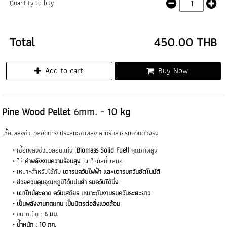
Quantity to buy
Total
450.00 THB
Add to cart
Buy Now
Pine Wood Pellet
6mm. -
10 kg
เชื้อเพลิงชีวมวลอัดแท่ง ประสิทธิภาพสูง สำหรับสายรมควันตัวจริง
เชื้อเพลิงชีวมวลอัดแท่ง (
Biomass Solid Fuel
) คุณภาพสูง
ให้
ค่าพลังงานความร้อนสูง
เผาไหม้สม่ำเสมอ
เหมาะสำหรับใช้กับ
เตารมควันไฟฟ้า และเตารมควันอัตโนมัติ
ช่วยควบคุมอุณหภูมิได้แม่นยำ รมควันได้นิ่ง
เผาไหม้สะอาด ควันเสถียร เหมาะกับงานรมควันระยะยาว
เป็นพลังงานทดแทน เป็นมิตรต่อสิ่งแวดล้อม
ขนาดเม็ด :
6 มม.
น้ำหนัก : 10 กก.