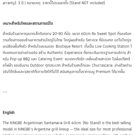
arranty): 3 ปี | หมายเหตุ: ราคานี้ไม่รวมขาตั้ง (Stand NOT included)
เหมาะสำหรับใครและสถานการณ์ใด
สำหรับร้านอาหารขนาดเล็กถึงกลาง 20-80 ที่นั่ง: ขนาด 60cm คือ Sweet Spot ที่รองรับค
วามต้องการของร้านอาหารส่วนใหญ่ในไทย ใหญ่พอสำหรับ Service ที่มีแรงกด แต่ไม่ใหญ่จ
นเปลืองพื้นที่ครัว สำหรับโรงแรมและ Boutique Resort: ตั้งเป็น Live Cooking Station ใ
ห้แขกชมการย่างถ่านจริง สร้าง Authentic Experience ที่ยกระดับมาตรฐานการบริการ สำ
หรับ Pop-up BBQ และ Catering Event: ขนาดกะทัดรัด เคลื่อนย้ายสะดวก ไม่พึ่งแก๊สหรื
อไฟฟ้า รองรับงาน Outdoor ทุกประเภท สำหรับร้านสเต็กและ Churrascaria: ย่างด้วยถ่าน
จริงได้กลิ่นและรสชาติที่เตาแก๊สให้ไม่ได้ สนับสนุนการตั้งราคาเมนู Premium ได้มากขึ้น
---
English
The KINGBE Argentinian Santamaria Grill 60cm. (No Stand) is the best-selling
model in KINGBE's Argentine grill lineup — the ideal size for most professional