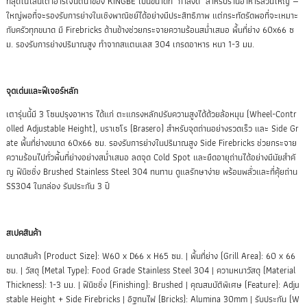
ที่สุดในไลน์เตาอาร์เจนตินาของ KINGBE เป็นขนาดที่ "กำลังดี" สำหรับร้านอาหารส่วนใหญ่ —
ใหญ่พอที่จะรองรับการย่างในเชิงพาณิชย์ได้อย่างมีประสิทธิภาพ แต่กระทัดรัดพอที่จะเหมาะ
กับครัวทุกขนาด มี Firebricks ด้านข้างช่วยกระจายความร้อนสม่ำเสมอ พื้นที่ย่าง 60x66 ซ
ม. รองรับการย่างปริมาณสูง ทำจากสแตนเลส 304 เกรดอาหาร หนา 1-3 มม.
จุดเด่นและฟีเจอร์หลัก
เตารุ่นนี้มี 3 โซนปรุงอาหาร ได้แก่ ตะแกรงหลักปรับความสูงได้ด้วยล้อหมุน (Wheel-Contr
olled Adjustable Height), บราเซโร (Brasero) สำหรับจุดถ่านอย่างรวดเร็ว และ Side Gr
ate พื้นที่ย่างขนาด 60x66 ซม. รองรับการย่างในปริมาณสูง Side Firebricks ช่วยกระจาย
ความร้อนไปทั่วพื้นที่ย่างอย่างสม่ำเสมอ ลดจุด Cold Spot และยืดอายุถ่านได้อย่างมีนัยสำคั
ญ ฟินิชชิ่ง Brushed Stainless Steel 304 ทนทาน ดูแลรักษาง่าย พร้อมพลั่วและที่คุ้ยถ่าน
SS304 ในกล่อง รับประกัน 3 ปี
สเปคสินค้า
ขนาดสินค้า (Product Size): W60 x D66 x H65 ซม. | พื้นที่ย่าง (Grill Area): 60 x 66
ซม. | วัสดุ (Metal Type): Food Grade Stainless Steel 304 | ความหนาวัสดุ (Material
Thickness): 1-3 มม. | ฟินิชชิ่ง (Finishing): Brushed | คุณสมบัติพิเศษ (Feature): Adju
stable Height + Side Firebricks | อิฐทนไฟ (Bricks): Alumina 30mm | รับประกัน (W