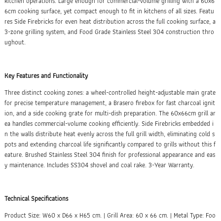
kitchen operations. Large enough for commercial-volume grilling with a 60x6
6cm cooking surface, yet compact enough to fit in kitchens of all sizes. Featu
res Side Firebricks for even heat distribution across the full cooking surface, a
3-zone grilling system, and Food Grade Stainless Steel 304 construction thro
ughout.
Key Features and Functionality
Three distinct cooking zones: a wheel-controlled height-adjustable main grate
for precise temperature management, a Brasero firebox for fast charcoal ignit
ion, and a side cooking grate for multi-dish preparation. The 60x66cm grill ar
ea handles commercial-volume cooking efficiently. Side Firebricks embedded i
n the walls distribute heat evenly across the full grill width, eliminating cold s
pots and extending charcoal life significantly compared to grills without this f
eature. Brushed Stainless Steel 304 finish for professional appearance and eas
y maintenance. Includes SS304 shovel and coal rake. 3-Year Warranty.
Technical Specifications
Product Size: W60 x D66 x H65 cm. | Grill Area: 60 x 66 cm. | Metal Type: Foo