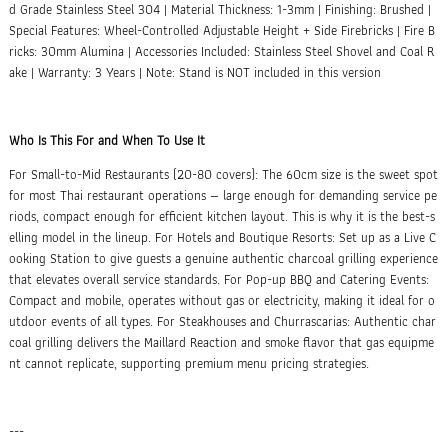
d Grade Stainless Steel 304 | Material Thickness: 1-3mm | Finishing: Brushed |
Special Features: Wheel-Controlled Adjustable Height + Side Firebricks | Fire B
ricks: 30mm Alumina | Accessories Included: Stainless Steel Shovel and Coal R
ake | Warranty: 3 Years | Note: Stand is NOT included in this version
Who Is This For and When To Use It
For Small-to-Mid Restaurants (20-80 covers): The 60cm size is the sweet spot
for most Thai restaurant operations — large enough for demanding service pe
riods, compact enough for efficient kitchen layout. This is why it is the best-s
elling model in the lineup. For Hotels and Boutique Resorts: Set up as a Live C
ooking Station to give guests a genuine authentic charcoal grilling experience
that elevates overall service standards. For Pop-up BBQ and Catering Events:
Compact and mobile, operates without gas or electricity, making it ideal for o
utdoor events of all types. For Steakhouses and Churrascarias: Authentic char
coal grilling delivers the Maillard Reaction and smoke flavor that gas equipme
nt cannot replicate, supporting premium menu pricing strategies.
---